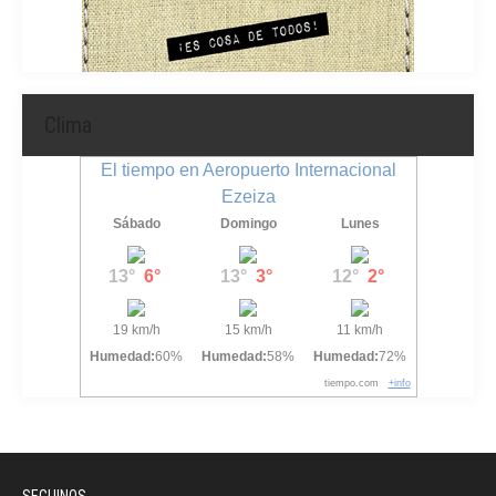
Clima
El tiempo en Aeropuerto Internacional
Ezeiza
Sábado
Domingo
Lunes
13°
6°
13°
3°
12°
2°
19 km/h
15 km/h
11 km/h
Humedad:
60%
Humedad:
58%
Humedad:
72%
tiempo.com
+info
SEGUINOS