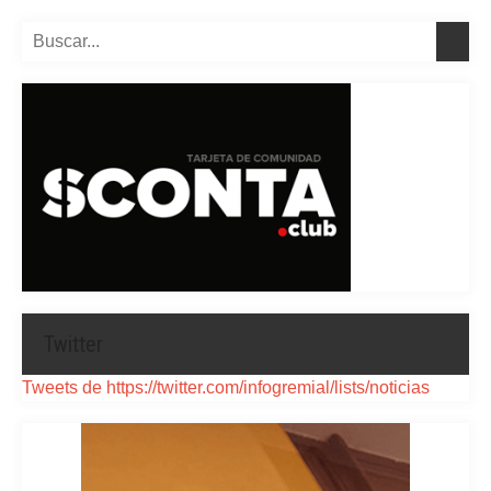
Twitter
Tweets de https://twitter.com/infogremial/lists/noticias