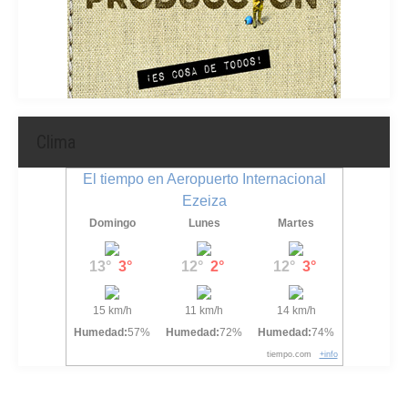
Clima
El tiempo en Aeropuerto Internacional
Ezeiza
Domingo
Lunes
Martes
13°
3°
12°
2°
12°
3°
15 km/h
11 km/h
14 km/h
Humedad:
57%
Humedad:
72%
Humedad:
74%
tiempo.com
+info