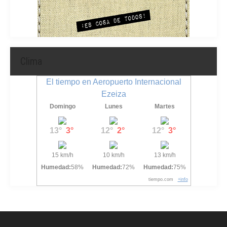
Clima
El tiempo en Aeropuerto Internacional
Ezeiza
Domingo
Lunes
Martes
13°
3°
12°
2°
12°
3°
15 km/h
10 km/h
13 km/h
Humedad:
58%
Humedad:
72%
Humedad:
75%
tiempo.com
+info