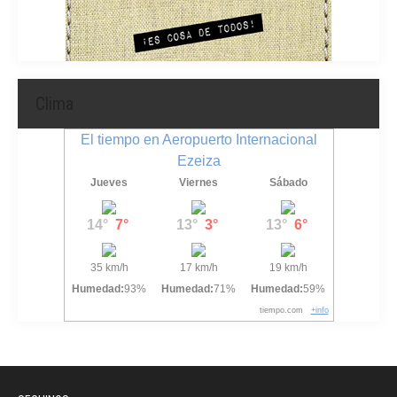
Clima
El tiempo en Aeropuerto Internacional
Ezeiza
Jueves
Viernes
Sábado
14°
7°
13°
3°
13°
6°
35 km/h
17 km/h
19 km/h
Humedad:
93%
Humedad:
71%
Humedad:
59%
tiempo.com
+info