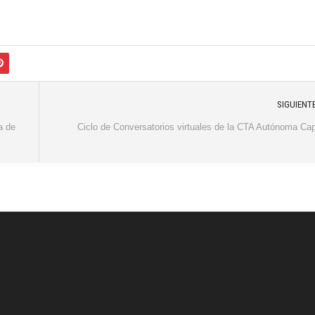
SIGUIENT
a de
Ciclo de Conversatorios virtuales de la CTA Autónoma Cap