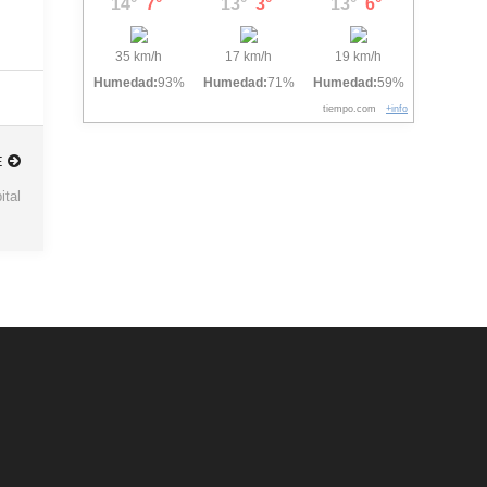
14°
7°
13°
3°
13°
6°
35 km/h
17 km/h
19 km/h
Humedad:
93%
Humedad:
71%
Humedad:
59%
tiempo.com
+info
E
ital