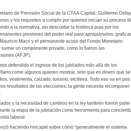
retario de Previsión Social de la CTAA Capital, Guillermo Defay
ones y los requisitos a cumplir por quienes inician su proceso d
rido a la normativa, sin descuidar la histórica puja por los
ermanentes presiones del poder real para apropiárselos, grafica
e Mauricio Macri y el permanente acoso del Fondo Monetario
a y sumar un componente privado, como lo fueron las
siones (AFJP).
mos defendido el ingreso de los jubilados más allá de los
pilfarro como algunos quieren mostrar, sino que es dinero que se
ios, vestimenta, calzado, turismo, etcétera. Todo eso va en pos
los resultados de las elecciones: la gente necesita recomponer 
.
idados y la necesidad de cambios en la ley también fueron parte
urante la etapa de la jubilación como herramienta para concienti
vida laboral.
menzó haciendo hincapié sobre cómo “generalmente el sistema