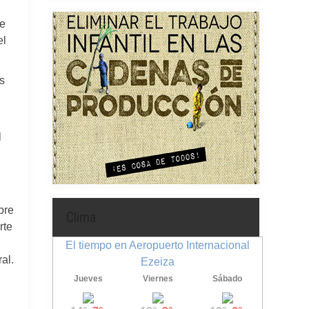
de
el
s
l
bre
Clima
rte
El tiempo en Aeropuerto Internacional
al.
Ezeiza
Jueves
Viernes
Sábado