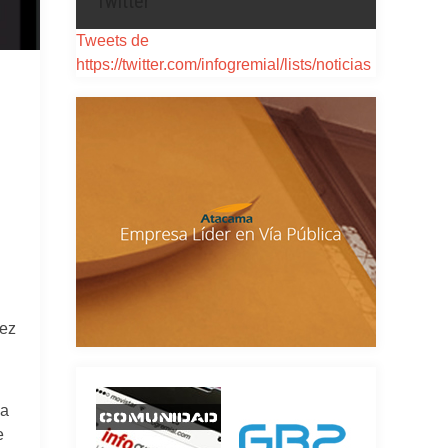
Twitter
Tweets de
https://twitter.com/infogremial/lists/noticias
áez
la
e