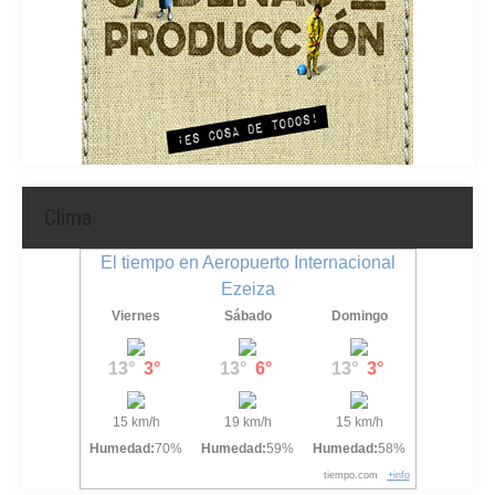
Clima
El tiempo en Aeropuerto Internacional
Ezeiza
Viernes
Sábado
Domingo
13°
3°
13°
6°
13°
3°
15 km/h
19 km/h
15 km/h
Humedad:
70%
Humedad:
59%
Humedad:
58%
tiempo.com
+info