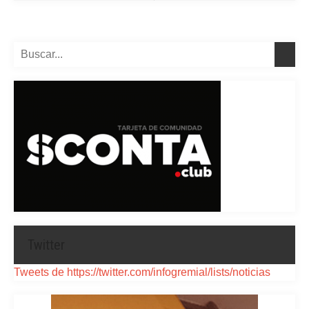
Twitter
Tweets de https://twitter.com/infogremial/lists/noticias