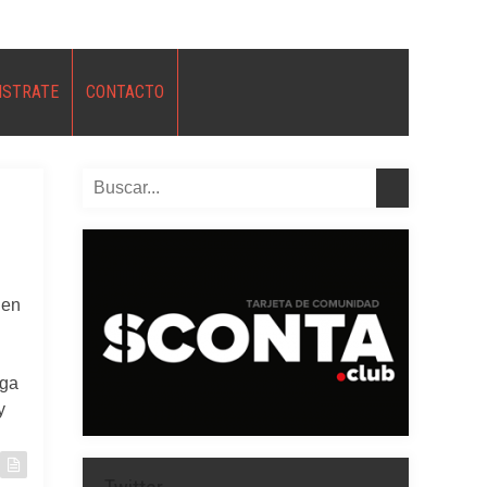
ISTRATE
CONTACTO
 en
rga
y