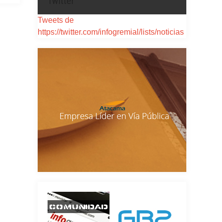
Twitter
Tweets de
https://twitter.com/infogremial/lists/noticias