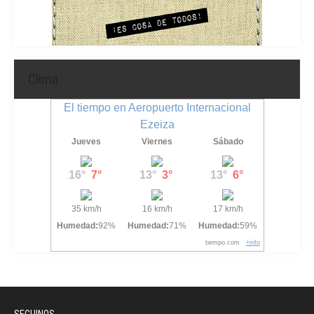
Clima
El tiempo en Aeropuerto Internacional
Ezeiza
Jueves
Viernes
Sábado
16°
7°
13°
3°
13°
6°
35 km/h
16 km/h
17 km/h
Humedad:
92%
Humedad:
71%
Humedad:
59%
tiempo.com
+info
SEGUINOS