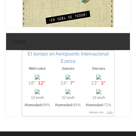
Clima
El tiempo en Aeropuerto Internacional
Ezeiza
Miércoles
Jueves
Viernes
18°
12°
14°
7°
13°
3°
10 km/h
32 km/h
15 km/h
Humedad:
89%
Humedad:
93%
Humedad:
72%
tiempo.com
+info