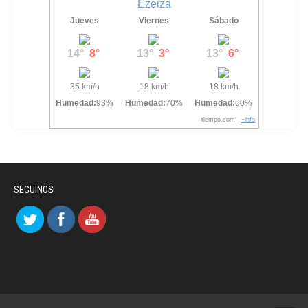
Ezeiza
Jueves
Viernes
Sábado
14°
8°
13°
3°
13°
6°
35 km/h
18 km/h
18 km/h
Humedad:
93%
Humedad:
70%
Humedad:
60%
tiempo.com
+info
SEGUINOS