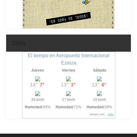
Clima
El tiempo en Aeropuerto Internacional
Ezeiza
Jueves
Viernes
Sábado
14°
7°
13°
3°
13°
6°
35 km/h
17 km/h
19 km/h
Humedad:
93%
Humedad:
71%
Humedad:
59%
tiempo.com
+info