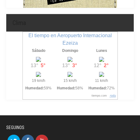
Clima
El tiempo en Aeropuerto Internacional
Ezeiza
Sábado
Domingo
Lunes
13°
5°
13°
3°
12°
2°
19 km/h
15 km/h
11 km/h
Humedad:
59%
Humedad:
58%
Humedad:
72%
tiempo.com
+info
SEGUINOS