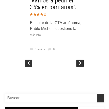
el
‘Vamos a pedir el
s’.
35% en paritarias’.
tónoma,
El titular de la CTA autónoma,
ó la
Pablo Micheli, cuestionó la
Más info
Gremios
0

