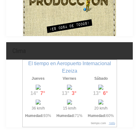
Clima
El tiempo en Aeropuerto Internacional
Ezeiza
Jueves
Viernes
Sábado
14°
7°
13°
3°
13°
6°
36 km/h
15 km/h
20 km/h
Humedad:
93%
Humedad:
71%
Humedad:
60%
tiempo.com
+info