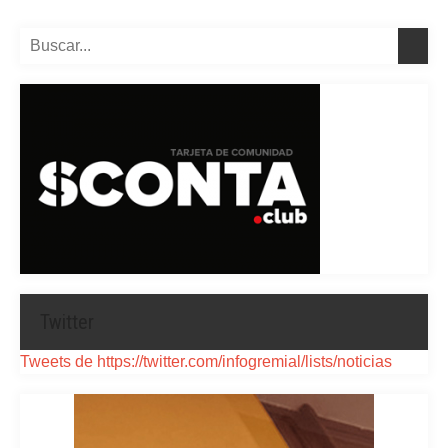
Twitter
Tweets de https://twitter.com/infogremial/lists/noticias