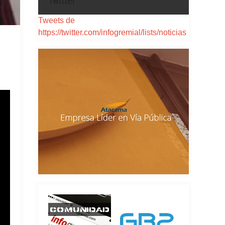
Twitter
Tweets de
https://twitter.com/infogremial/lists/noticias