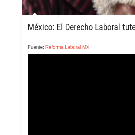
México: El Derecho Laboral tute
Fuente:
Reforma Laboral MX