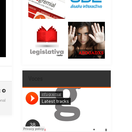
Voces
E
onal