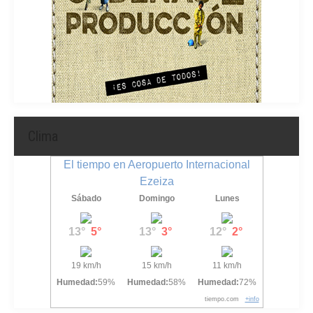
Clima
El tiempo en Aeropuerto Internacional
Ezeiza
Sábado
Domingo
Lunes
13°
5°
13°
3°
12°
2°
19 km/h
15 km/h
11 km/h
Humedad:
59%
Humedad:
58%
Humedad:
72%
tiempo.com
+info