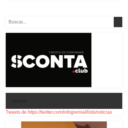
Twitter
Tweets de https://twitter.com/infogremial/lists/noticias