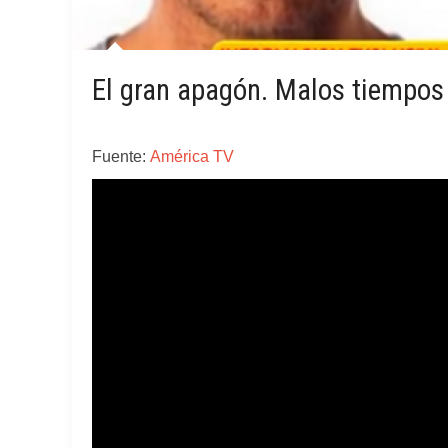
El gran apagón. Malos tiempos 
Fuente:
América TV