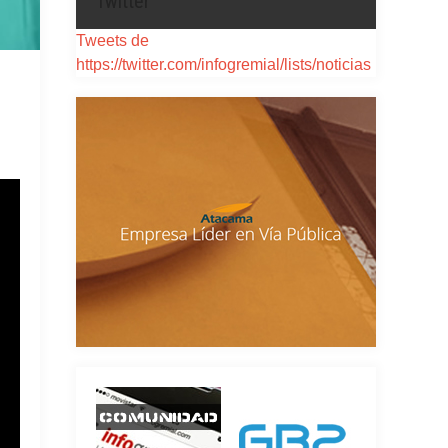
Twitter
Tweets de
https://twitter.com/infogremial/lists/noticias