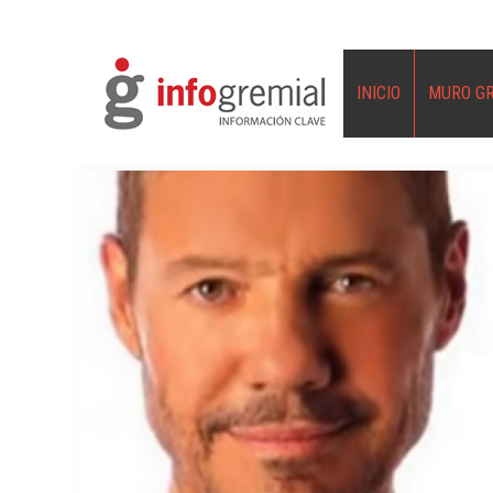
INICIO
MURO G