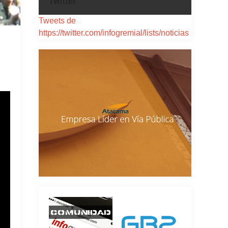
Twitter
Tweets de
https://twitter.com/infogremial/lists/noticias