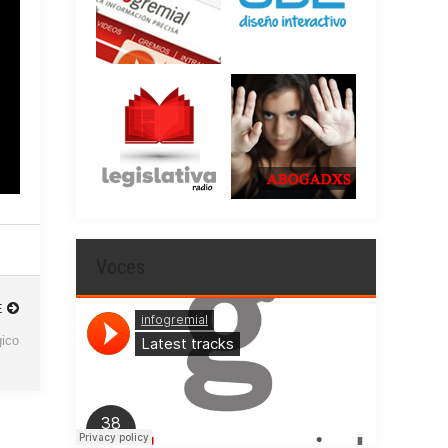
Voces
E
gico