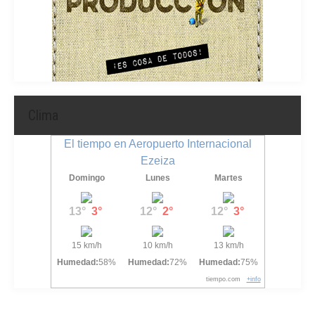
Clima
El tiempo en Aeropuerto Internacional
Ezeiza
Domingo
Lunes
Martes
13°
3°
12°
2°
12°
3°
15 km/h
10 km/h
13 km/h
Humedad:
58%
Humedad:
72%
Humedad:
75%
tiempo.com
+info