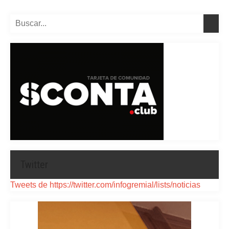
Twitter
Tweets de https://twitter.com/infogremial/lists/noticias