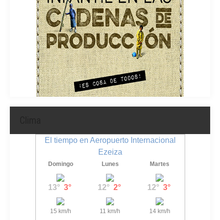
Clima
El tiempo en Aeropuerto Internacional
Ezeiza
Domingo
Lunes
Martes
13°
3°
12°
2°
12°
3°
15 km/h
11 km/h
14 km/h