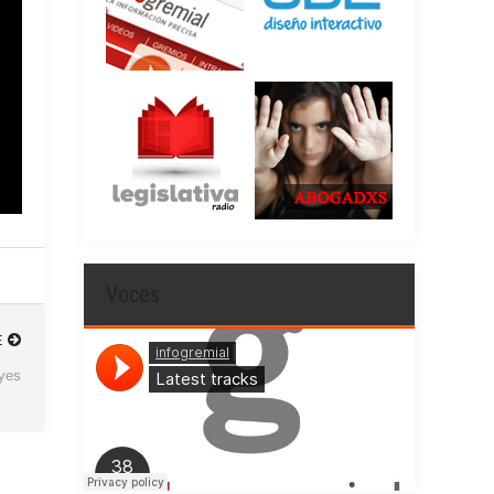
Voces
E
eyes