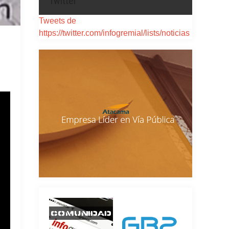
Twitter
Tweets de
https://twitter.com/infogremial/lists/noticias