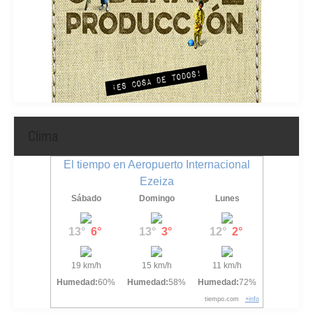
Clima
El tiempo en Aeropuerto Internacional
Ezeiza
Sábado
Domingo
Lunes
13°
6°
13°
3°
12°
2°
19 km/h
15 km/h
11 km/h
Humedad:
60%
Humedad:
58%
Humedad:
72%
tiempo.com
+info