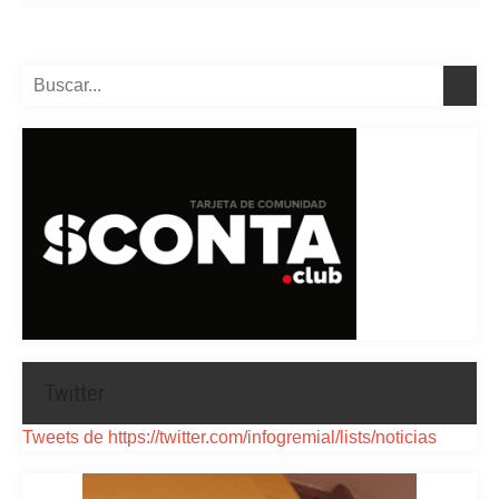
Twitter
Tweets de https://twitter.com/infogremial/lists/noticias