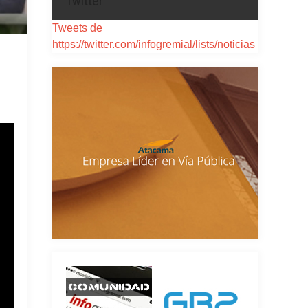
Twitter
Tweets de
https://twitter.com/infogremial/lists/noticias