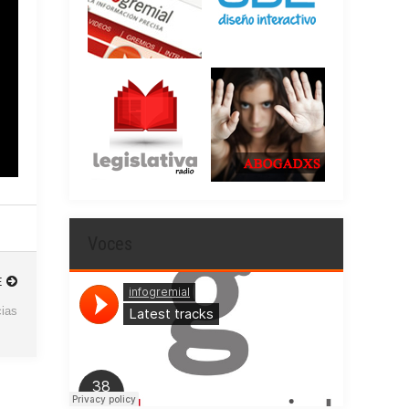
Voces
E
cias