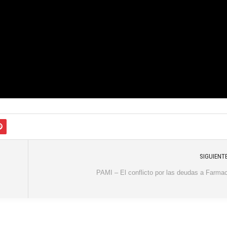
SIGUIENT
PAMI – El conflicto por las deudas a Farma