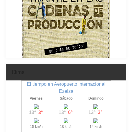
Clima
El tiempo en Aeropuerto Internacional
Ezeiza
Viernes
Sábado
Domingo
13°
3°
13°
6°
13°
3°
15 km/h
18 km/h
14 km/h