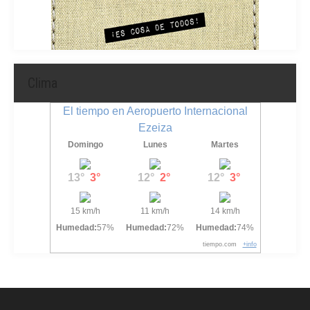
Clima
El tiempo en Aeropuerto Internacional
Ezeiza
Domingo
Lunes
Martes
13°
3°
12°
2°
12°
3°
15 km/h
11 km/h
14 km/h
Humedad:
57%
Humedad:
72%
Humedad:
74%
tiempo.com
+info