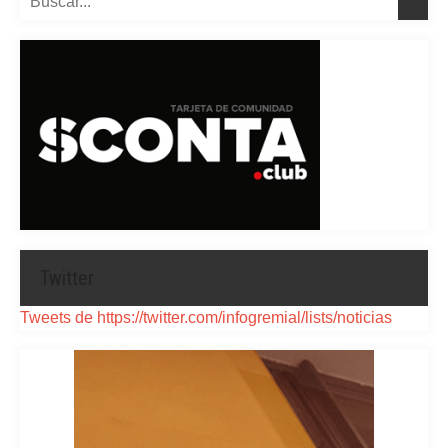
Twitter
Tweets de https://twitter.com/infogremial/lists/noticias