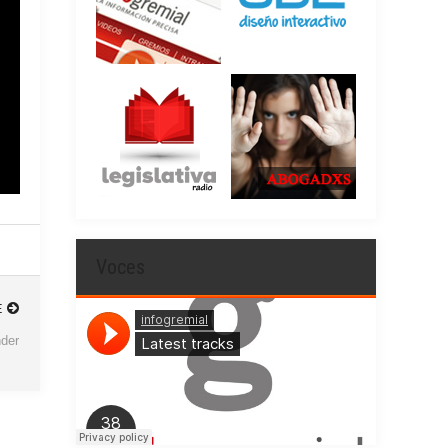
Voces
E
der