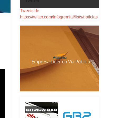
Twitter
Tweets de
https://twitter.com/infogremial/lists/noticias