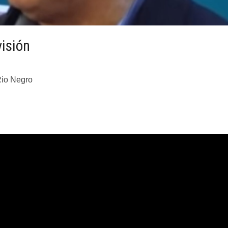
isión
Rio Negro