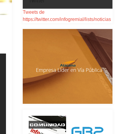
Twitter
Tweets de
https://twitter.com/infogremial/lists/noticias