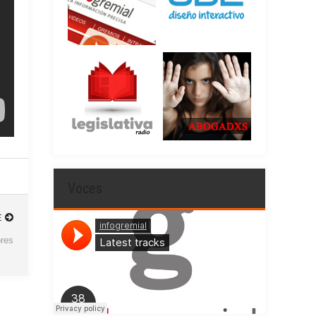
Voces
E
ores