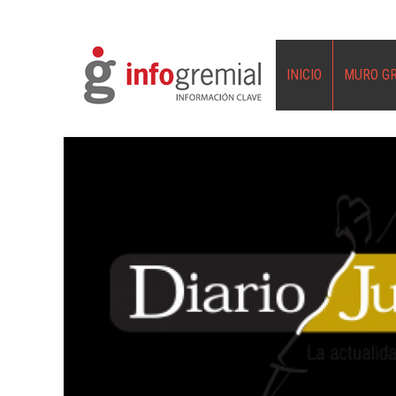
INICIO
MURO G