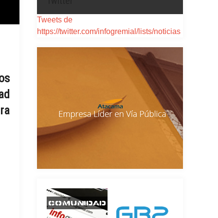
Twitter
Tweets de
https://twitter.com/infogremial/lists/noticias
os
dad
ra