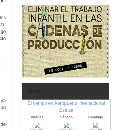
del
tes
tar
igo
cio
a
s
Clima
 ya
El tiempo en Aeropuerto Internacional
con
Ezeiza
Viernes
Sábado
Domingo
 de