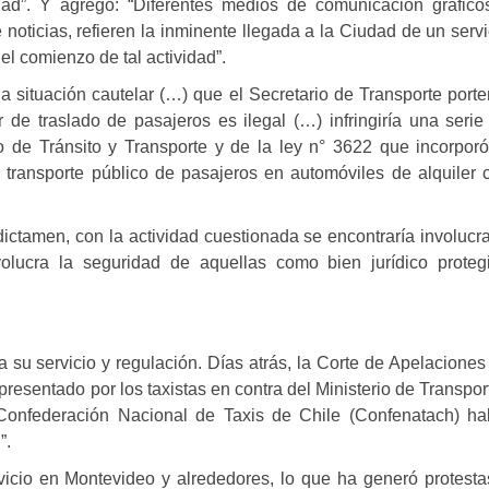
dad”. Y agregó: “Diferentes medios de comunicación gráfico
noticias, refieren la inminente llegada a la Ciudad de un servi
l comienzo de tal actividad”.
r la situación cautelar (…) que el Secretario de Transporte porte
de traslado de pasajeros es ilegal (…) infringiría una serie
 de Tránsito y Transporte y de la ley n° 3622 que incorporó
 transporte público de pasajeros en automóviles de alquiler 
dictamen, con la actividad cuestionada se encontraría involucr
volucra la seguridad de aquellas como bien jurídico proteg
 su servicio y regulación. Días atrás, la Corte de Apelaciones
resentado por los taxistas en contra del Ministerio de Transpor
 Confederación Nacional de Taxis de Chile (Confenatach) ha
”.
icio en Montevideo y alrededores, lo que ha generó protesta