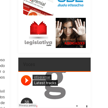
oso
Voces
odo
r o
nos
vil
tos
 de