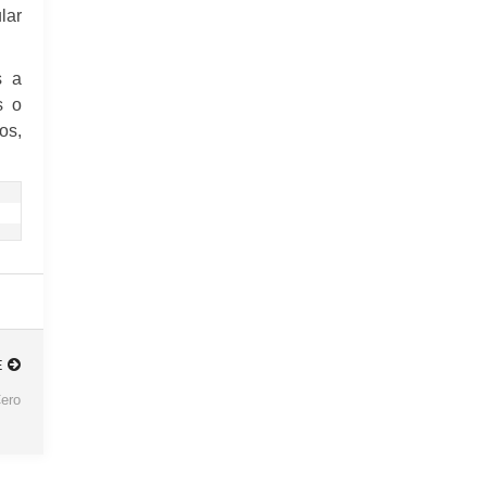
lar
s a
s o
os,
E
Cero