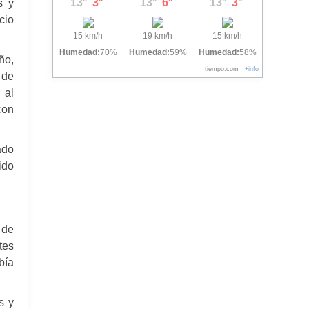
13°
3°
13°
6°
13°
3°
s y
cio
15 km/h
19 km/h
15 km/h
Humedad:
70%
Humedad:
59%
Humedad:
58%
ño,
tiempo.com
+info
 de
 al
con
ado
ido
 de
tes
bía
s y